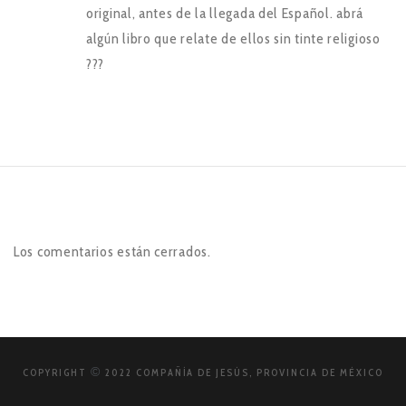
original, antes de la llegada del Español. abrá
algún libro que relate de ellos sin tinte religioso
???
Los comentarios están cerrados.
©
COPYRIGHT
2022 COMPAÑÍA DE JESÚS, PROVINCIA DE MÉXICO